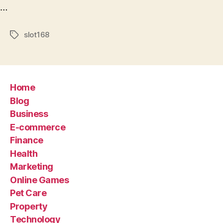
…
slot168
Tags
Home
Blog
Business
E-commerce
Finance
Health
Marketing
Online Games
Pet Care
Property
Technology