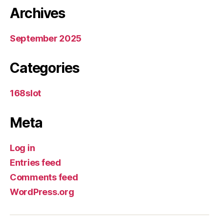
Archives
September 2025
Categories
168slot
Meta
Log in
Entries feed
Comments feed
WordPress.org