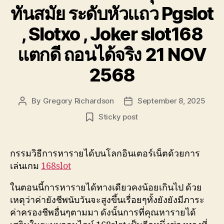
ทันสมัย ระดับหัวแถว Pgslot
, Slotxo , Joker slot168
แตกดี ถอนได้จริง 21 NOV
2568
By
Gregory Richardson
September 8, 2025
Post
Post
author
date
Sticky post
กรรมวิธีการหารายได้บนโลกอินเตอร์เน็ตด้วยการ
เล่นเกม
168slot
ในตอนนี้การหารายได้ทางเดียวคงน้อยเกินไป ด้วย
เหตุว่าค่ายังชีพนับวันจะสูงขึ้นเรื่อยๆทั้งยังยังมีภาระ
ค่าครองชีพอื่นๆตามมา ดังนั้นการที่คุณหารายได้